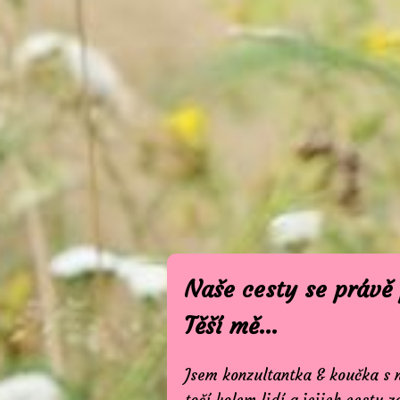
Naše cesty se právě 
Těší mě...
Jsem konzultantka & koučka s 
točí kolem lidí a jejich cesty z