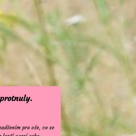
protnuly.
nadšením pro vše, co se
a lepší verzí sebe