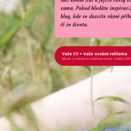
sama. Pokud hledáte inspiraci,
blog, kde se dozvíte různé pří
či ze života.
Vaše CV = Vaše osobní reklama
Návod, se kterým to zvládnete hravě, získáte ZDE