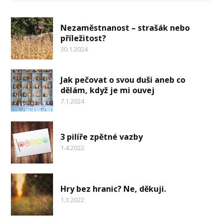
Nezaměstnanost – strašák nebo
příležitost?
30.1.2024
Jak pečovat o svou duši aneb co
dělám, když je mi ouvej
7.1.2024
3 pilíře zpětné vazby
1.4.2022
Hry bez hranic? Ne, děkuji.
1.3.2022