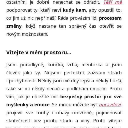
ostatními je dobré nenechat se odradit.
Těší mě
podporovat ty, kteří neví
kudy kam
, aby opustili to,
co jim už nic nepřináší. Ráda provázím lidi
procesem
změny
, když nastane ten správný čas otevřít se
novým možnostem.
Vítejte v mém prostoru…
Jsem poradkyně, koučka, vrba, mentorka a jsem
člověk jako vy. Nejsem perfektní, zažívám strach
i pochybnosti. Někdy jsou mé dny lepší a někdy horší;
také se mi někdy nedaří a podléhám emocím. Proto
vím, jak je důležité mít
bezpečný prostor pro své
myšlenky a emoce
. Se mnou můžete být
opravdoví
,
projevit své touhy i obavy otevřeně, pojmenovat
skutečnost bez pocitu studu a viny. Proto vítejte