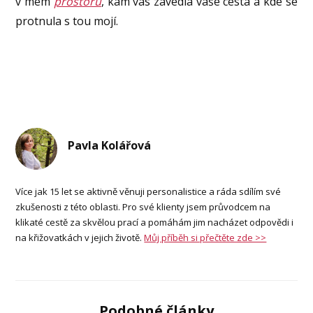
v mém
prostoru
, kam vás zavedla vaše cesta a kde se
protnula s tou mojí.
Pavla Kolářová
Více jak 15 let se aktivně věnuji personalistice a ráda sdílím své
zkušenosti z této oblasti. Pro své klienty jsem průvodcem na
klikaté cestě za skvělou prací a pomáhám jim nacházet odpovědi i
na křižovatkách v jejich životě.
Můj příběh si přečtěte zde >>
Podobné články