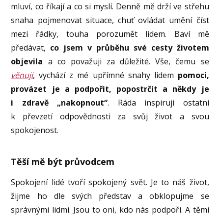
mluví, co říkají a co si myslí. Denně mě drží ve střehu
snaha pojmenovat situace, chuť ovládat umění číst
mezi řádky, touha porozumět lidem. Baví mě
předávat,
co jsem v průběhu své cesty životem
objevila
a co považuji za důležité. Vše, čemu se
věnuji
, vychází z mé upřímné snahy lidem
pomoci,
provázet je a podpořit, popostrčit a někdy je
i zdravě „nakopnout“
. Ráda inspiruji ostatní
k převzetí odpovědnosti za svůj život a svou
spokojenost.
Těší mě být průvodcem
Spokojení lidé tvoří spokojený svět. Je to náš život,
žijme ho dle svých představ a obklopujme se
správnými lidmi. Jsou to oni, kdo nás podpoří. A těmi