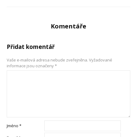
Komentáře
Přidat komentář
Vaše e-mailová adresa nebude zveřejněna.
Vyžadované
informace jsou označeny
*
Jméno
*