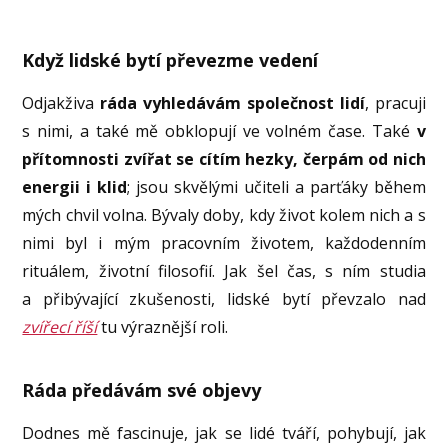
Když lidské bytí převezme vedení
Odjakživa
ráda vyhledávám společnost lidí
, pracuji
s nimi, a také mě obklopují ve volném čase. Také
v
přítomnosti zvířat se cítím hezky, čerpám od nich
energii i klid
; jsou skvělými učiteli a parťáky během
mých chvil volna. Bývaly doby, kdy život kolem nich a s
nimi byl i mým pracovním životem, každodenním
rituálem, životní filosofií. Jak šel čas, s ním studia
a přibývající zkušenosti, lidské bytí převzalo nad
zvířecí říší
tu výraznější roli.
Ráda předávám své objevy
Dodnes mě fascinuje, jak se lidé tváří, pohybují, jak