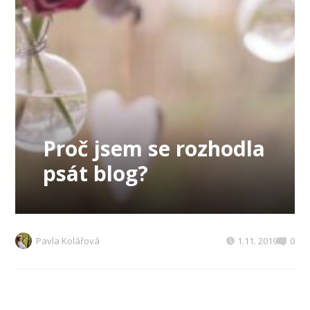
Proč jsem se rozhodla
psát blog?
Pavla Kolářová
1.11. 2019
0