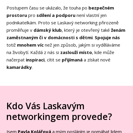
Postupem času se ukázalo, že touha po
bezpečném
prostoru
pro
sdílení a podporu
není vlastní jen
podnikatelkám. Proto se Laskavý networking přirozeně
proměňuje v
dámský klub
, který je otevřený také
ženám
zaměstnaným či v domácnosti s dětmi
.
Spojuje nás
totiž
mnohem víc
než jen způsob, jakým si vyděláváme
na živobytí. Každá z nás si
zaslouží místo
, kde může
načerpat
inspiraci
, cítit se
přijímaná
a získat nové
kamarádky
.
Kdo Vás Laskavým
networkingem provede?
Jsem
Pavla Kolářová
a mým posláním je pomáhat lidem