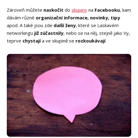
Zároveň můžete
naskočit
do
skupiny
na
Facebooku
, kam
dávám různé
organizační informace, novinky, tipy
apod. A také jsou zde
další ženy
, které se Laskavém
networkingu
již zúčastnily
, nebo se na něj, stejně jako Vy,
teprve
chystají
a ve skupině se
rozkoukávají
.