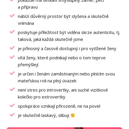
pokaždé má setkání smysluplný záměr, péči
a přípravu
nabízí důvěrný prostor být slyšena a skutečně
vnímána
poskytuje příležitost být viděna skrze autenticitu, tj.
taková, jaká každá skutečně jsme
je přínosný a časově dostupný i pro vytížené ženy
vítá ženy, které podnikají nebo o tom teprve
přemýšlejí
je určen i ženám zaměstnaným nebo plnícím svou
mateřskou roli na plný úvazek
není stres pro introvertky, ani suché vizitkové
kolečko pro extrovertky
spolupráce vznikají přirozeně, ne na povel
je skutečně laskavý, slibuji