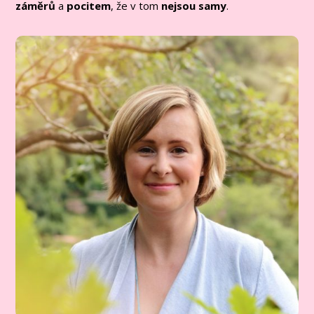
záměrů
a
pocitem
, že v tom
nejsou samy
.