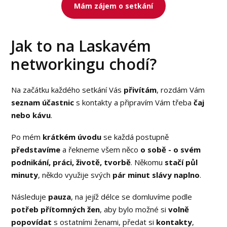
Mám zájem o setkání
Jak to na Laskavém
networkingu chodí?
Na začátku každého setkání Vás
přivítám
, rozdám Vám
seznam účastnic
s kontakty a připravím Vám třeba
čaj
nebo kávu
.
Po mém
krátkém úvodu
se každá postupně
představíme
a řekneme všem něco
o sobě - o svém
podnikání, práci, životě, tvorbě
. Někomu
stačí půl
minuty
, někdo využije svých
pár minut slávy naplno
.
Následuje
pauza
, na jejíž délce se domluvíme podle
potřeb přítomných žen
, aby bylo možné si
volně
popovídat
s ostatními ženami, předat si
kontakty
,