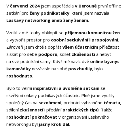
V
červenci 2024
jsem uspořádala
v Berouně
první offline
setkání pro
ženy podnikatelky
, které jsem nazvala
Laskavý networking aneb ženy ženám
.
Vznikl z mé touhy obklopit se
příjemnou komunitou žen
a vytvořit prostor pro
osobní setkávání i propojování
.
Zároveň jsem chtěla dopřát
všem účastnicím
příležitost
získat pro sebe
podporu
, sdílet
zkušenosti
a nebýt
na své podnikání samy. Když mě navíc dvě
online byznys
kamarádky
nezávisle na sobě
povzbudily
, bylo
rozhodnuto
.
Bylo to velmi
inspirativní a uvolněné setkání
se
skvělými ohlasy podnikavých účastnic. Plně jsme využily
společný čas na
seznámení
, probrání vybraného
tématu
,
sdílení
zkušeností
i předání
praktických tipů
. Takže
rozhodnutí pokračovat
v organizování Laskavého
networkingu byl
jasný krok
dál
.