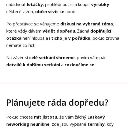
nabídnout
letáčky
, prohlédnout si a koupit
výrobky
některé z žen,
občerstvit se
apod.
Po přestávce se věnujeme
diskusi na vybrané téma
,
které vždy dávám
vědět dopředu
. Žádná
doplňující
otázka
není hloupá a i
ticho
je
v pořádku
, pokud zrovna
nemáte co říct.
Na závěr si
celé setkání shrneme
, povím vám pár
detailů k dalšímu setkání
a
rozloučíme se
.
Plánujete ráda dopředu?
Pokud chcete
mít jistotu
, že Vám žádný
Laskavý
neworking neunikne
, zde jsou vypsané
termíny
, kdy