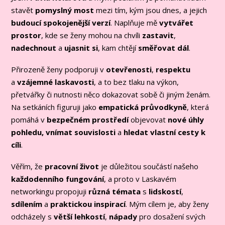
stavět
pomyslný most
mezi tím, kým jsou dnes, a jejich
budoucí spokojenější verzí
. Naplňuje mě
vytvářet
prostor
, kde se ženy mohou na chvíli
zastavit
,
nadechnout
a
ujasnit si
, kam chtějí
směřovat dál
.
Přirozeně ženy podporuji v
otevřenosti
,
respektu
a
vzájemné laskavosti
, a to bez tlaku na výkon,
přetvářky či nutnosti něco dokazovat sobě či jiným ženám.
Na setkáních figuruji jako
empatická průvodkyně
, která
pomáhá v
bezpečném prostředí
objevovat
nové úhly
pohledu, vnímat souvislosti
a
hledat vlastní cesty
k
cíli
.
Věřím, že
pracovní život
je důležitou součástí našeho
každodenního fungování
, a proto v Laskavém
networkingu propojuji
různá témata
s
lidskostí
,
sdílením
a
praktickou inspirací
. Mým cílem je, aby ženy
odcházely s
větší lehkostí
,
nápady
pro dosažení svých