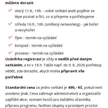
můžete dorazit
:
úterý 11.8., 16h. - volné setkání aneb pojďme se
lépe poznat a říct, co si přejeme a potřebujeme
středa 16.9., 16h. (smíšený networking) - jak hořet
a nevyhořet
říjen - termín na vyžádání
listopad - termín na vyžádání
prosinec - termín na vyžádání
Uzávěrka registrací
je vždy
v neděli
před daným
setkáním
, a to v 18 h. Takže např. do 9. 8. 2026 potřebuji
vědět, zda dorazíte, abych mohla
připravit vše
potřebné
.
Standardní cena
za jedno setkání je
490,- Kč
, pokud není
uvedeno jinak. Cena zahrnuje administrativní a organizační
zajištění akce, seznam hostů pro každého účastníka,
přípravu programu, facilitaci skupiny a pronájem prostor.